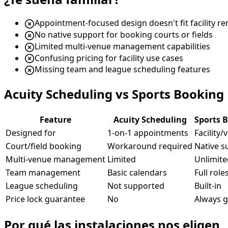
Appointment-focused design doesn't fit facility re
No native support for booking courts or fields
Limited multi-venue management capabilities
Confusing pricing for facility use cases
Missing team and league scheduling features
Acuity Scheduling vs Sports Booki
Feature
Acuity Scheduling
Sports 
Designed for
1-on-1 appointments
Facility
Court/field booking
Workaround required
Native s
Multi-venue management
Limited
Unlimite
Team management
Basic calendars
Full rol
League scheduling
Not supported
Built-in
Price lock guarantee
No
Always g
Por qué las instalaciones nos eligen