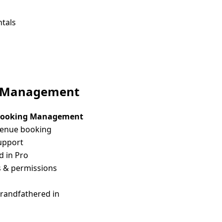
ntals
ng Management
Booking Management
/venue booking
upport
d in Pro
es & permissions
randfathered in