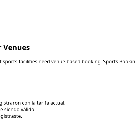
is
or Venues
t sports facilities need venue-based booking. Sports Booking
straron con la tarifa actual.
e siendo válido.
egistraste.