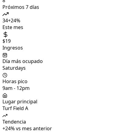
8
Próximos 7 días
34
+
24
%
Este mes
$19
Ingresos
Día más ocupado
Saturdays
Horas pico
9am - 12pm
Lugar principal
Turf Field A
Tendencia
+
24
%
vs mes anterior