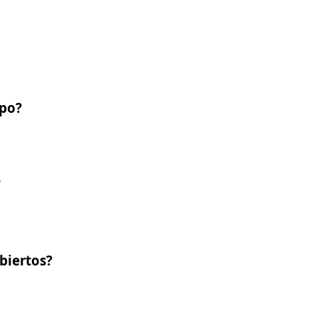
mpo?
?
biertos?