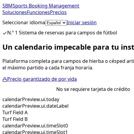
SBM
Sports Booking Management
Soluciones
Funciones
Precios
Seleccionar idioma
Iniciar sesión
Empezar grat
N.º 1 Sistema de reservas para campos de fútbol
Un calendario impecable para tu inst
Plataforma completa para campos de hierba o césped artific
el máximo partido a cada franja horaria.
Precio garantizado de por vida
Prueba gratuita
No se requiere tarjeta de crédito
calendarPreview.ui.today
calendarPreview.ui.dateLabel
Turf Field A
Turf Field B
calendarPreview.ui.timeSlot0
calendarPreview.ui.timeSlot1