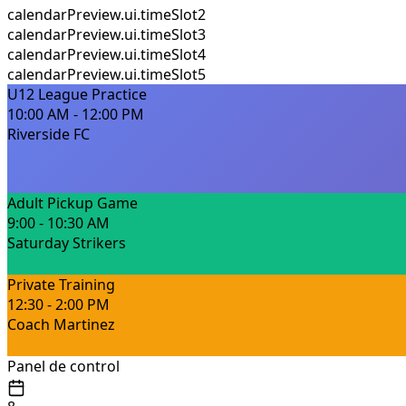
calendarPreview.ui.timeSlot2
calendarPreview.ui.timeSlot3
calendarPreview.ui.timeSlot4
calendarPreview.ui.timeSlot5
U12 League Practice
10:00 AM - 12:00 PM
Riverside FC
Adult Pickup Game
9:00 - 10:30 AM
Saturday Strikers
Private Training
12:30 - 2:00 PM
Coach Martinez
Panel de control