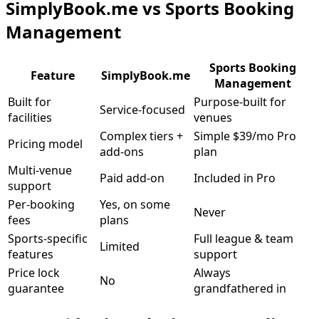
SimplyBook.me vs Sports Booking
Management
Sports Booking
Feature
SimplyBook.me
Management
Built for
Purpose-built for
Service-focused
facilities
venues
Complex tiers +
Simple $39/mo Pro
Pricing model
add-ons
plan
Multi-venue
Paid add-on
Included in Pro
support
Per-booking
Yes, on some
Never
fees
plans
Sports-specific
Full league & team
Limited
features
support
Price lock
Always
No
guarantee
grandfathered in