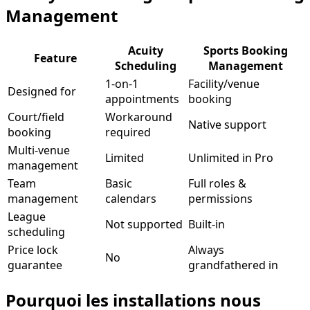
Management
Acuity
Sports Booking
Feature
Scheduling
Management
1-on-1
Facility/venue
Designed for
appointments
booking
Court/field
Workaround
Native support
booking
required
Multi-venue
Limited
Unlimited in Pro
management
Team
Basic
Full roles &
management
calendars
permissions
League
Not supported
Built-in
scheduling
Price lock
Always
No
guarantee
grandfathered in
Pourquoi les installations nous