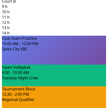
Court B
9 h
10 h
11 h
12 h
13 h
14 h
Club Team Practice
10:00 AM - 12:00 PM
Spike City VBC
Open Volleyball
9:00 - 10:30 AM
Tuesday Night Crew
Tournament Block
12:30 - 2:00 PM
Regional Qualifier