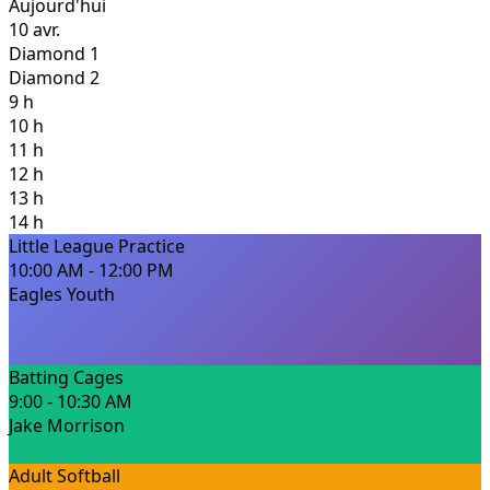
Aujourd'hui
10 avr.
Diamond 1
Diamond 2
9 h
10 h
11 h
12 h
13 h
14 h
Little League Practice
10:00 AM - 12:00 PM
Eagles Youth
Batting Cages
9:00 - 10:30 AM
Jake Morrison
Adult Softball