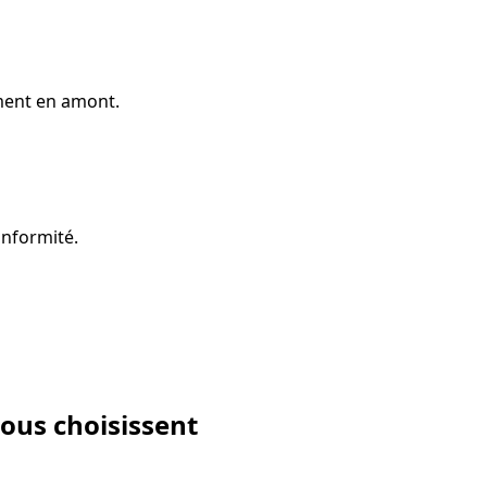
ment en amont.
onformité.
nous choisissent