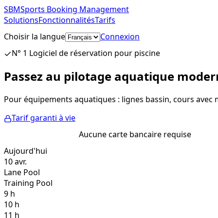
SBM
Sports Booking Management
Solutions
Fonctionnalités
Tarifs
Choisir la langue
Connexion
Commencer gratu
N° 1 Logiciel de réservation pour piscine
Passez au pilotage aquatique moder
Pour équipements aquatiques : lignes bassin, cours avec m
Tarif garanti à vie
Essai gratuit
Aucune carte bancaire requise
Aujourd'hui
10 avr.
Lane Pool
Training Pool
9 h
10 h
11 h