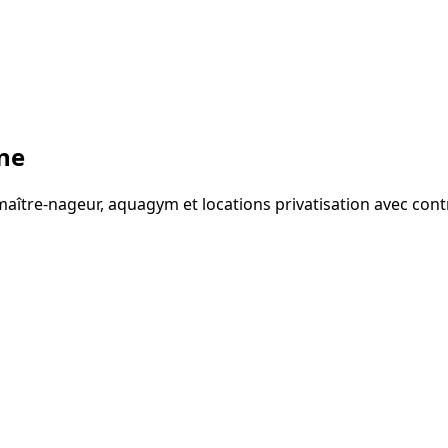
itement
ne
aître-nageur, aquagym et locations privatisation avec contr