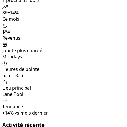
7 prochains jours
86
+
14
%
Ce mois
$34
Revenus
Jour le plus chargé
Mondays
Heures de pointe
6am - 8am
Lieu principal
Lane Pool
Tendance
+
14
%
vs mois dernier
Activité récente