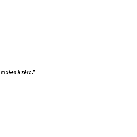
 tombées à zéro.
”