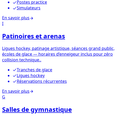
Postes practice
Simulateurs
En savoir plus
I
Patinoires et arenas
Ligues hockey, patinage artistique, séances grand public,
écoles de glace — horaires d’enneigeur inclus pour zéro
collision technique..
Tranches de glace
Ligues hockey
Réservations récurrentes
En savoir plus
G
Salles de gymnastique